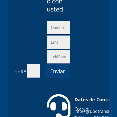
o con
usted
Enviar
=
4 + 3

Datos de Contacto
Correo:
info@grupotransmar